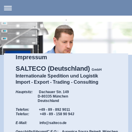
.
Impressum
SALTECO (Deutschland)
GmbH
Internationale Spedition und Logistik
Import - Export - Trading - Consulting
Hauptsitz:
Dachauer Str. 149
D-80335 München
Deutschland
Telefon:
+49 - 89 - 892 9011
Telefax:
+49 - 89 - 158 90 94
3
E-Mail:
info@salteco.de
Geschäftsführung/C.E.O.:
Aurenice Souza Peinelt
, München